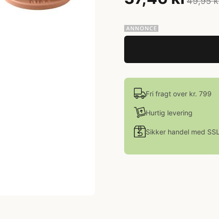
49,95 k
Fri fragt over kr. 799
Hurtig levering
Sikker handel med SS