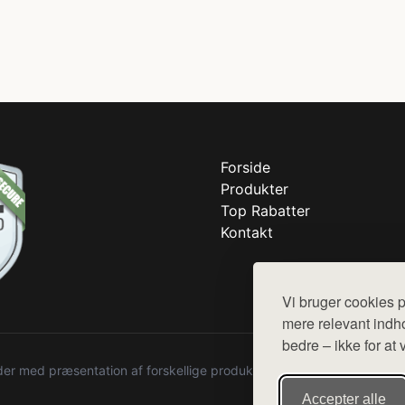
Forside
Produkter
Top Rabatter
Kontakt
Vi bruger cookies p
mere relevant indho
bedre – ikke for at 
r med præsentation af forskellige produkter fra diverse webshops. De
Accepter alle