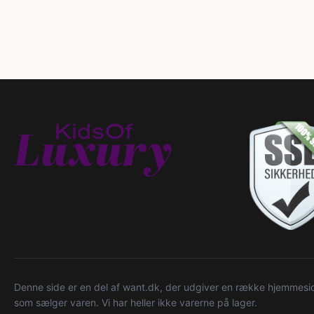
Denne side er en del af want.dk, der udgiver en række hjemmeside
som sælger varen. Vi har heller ikke varerne på lager.