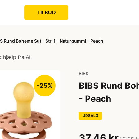
TILBUD
S Rund Boheme Sut - Str. 1 - Naturgummi - Peach
 hjælp fra AI.
BIBS
BIBS Rund Boh
-25%
- Peach
UDSALG
37,46 kr