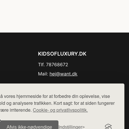
KIDSOFLUXURY.DK
Tlf. 78768672
Mail:
hej@want.dk
Cookie- og privatlivspolitik
å vores hjemmeside for at forbedre din oplevelse, vise
ld og analysere trafikken. Kort sagt: for at siden fungerer
være irriterende.
Cookie- og privatlivspolitik.
r sælges ikke varer fra denne side - vi henviser til de shops,
Afvis ikke‑nødvendige
Indstillinger