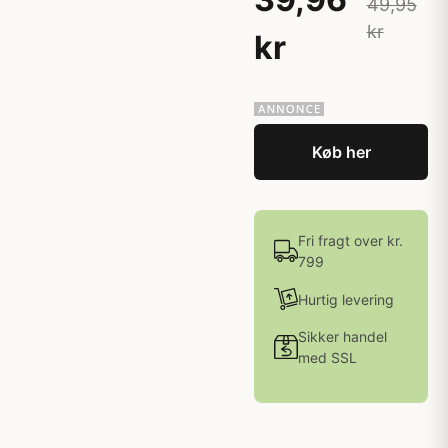
49,95
kr
kr
Køb her
Fri fragt over kr.
799
Hurtig levering
Sikker handel
med SSL