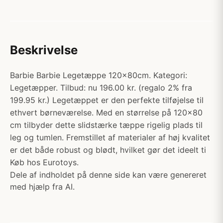
Beskrivelse
Barbie Barbie Legetæppe 120x80cm. Kategori:
Legetæpper. Tilbud: nu 196.00 kr. (regalo 2% fra
199.95 kr.) Legetæppet er den perfekte tilføjelse til
ethvert børneværelse. Med en størrelse på 120x80
cm tilbyder dette slidstærke tæppe rigelig plads til
leg og tumlen. Fremstillet af materialer af høj kvalitet
er det både robust og blødt, hvilket gør det ideelt ti
Køb hos Eurotoys.
Dele af indholdet på denne side kan være genereret
med hjælp fra AI.