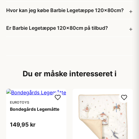
Hvor kan jeg købe Barbie Legetæppe 120x80cm?
Er Barbie Legetæppe 120x80cm på tilbud?
Du er måske interesseret i
EUROTOYS
Bondegårds Legemåtte
149,95 kr