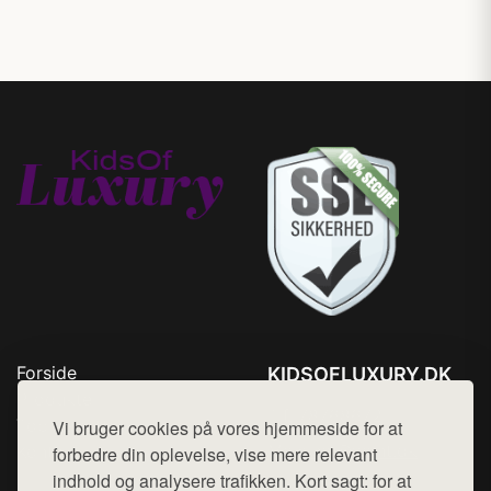
Forside
KIDSOFLUXURY.DK
Produkter
Tlf. 78768672
Top Rabatter
Vi bruger cookies på vores hjemmeside for at
Mail:
hej@want.dk
Kontakt
forbedre din oplevelse, vise mere relevant
indhold og analysere trafikken. Kort sagt: for at