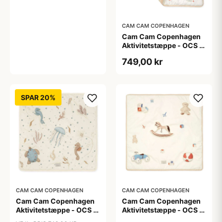
CAM CAM COPENHAGEN
Cam Cam Copenhagen
Aktivitetstæppe - OCS -
Carousel
749,00 kr
SPAR 20%
CAM CAM COPENHAGEN
CAM CAM COPENHAGEN
Cam Cam Copenhagen
Cam Cam Copenhagen
Aktivitetstæppe - OCS -
Aktivitetstæppe - OCS -
Sea Garden
Vintage Toys