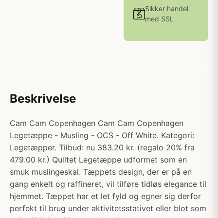
Sikker handel
med SSL
Beskrivelse
Cam Cam Copenhagen Cam Cam Copenhagen
Legetæppe - Musling - OCS - Off White. Kategori:
Legetæpper. Tilbud: nu 383.20 kr. (regalo 20% fra
479.00 kr.) Quiltet Legetæppe udformet som en
smuk muslingeskal. Tæppets design, der er på en
gang enkelt og raffineret, vil tilføre tidløs elegance til
hjemmet. Tæppet har et let fyld og egner sig derfor
perfekt til brug under aktivitetsstativet eller blot som