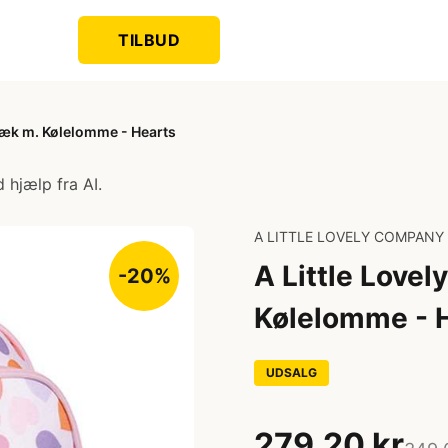
TILBUD
sæk m. Kølelomme - Hearts
 hjælp fra AI.
A LITTLE LOVELY COMPANY
A Little Love
-20%
Kølelomme - 
UDSALG
279,20 kr