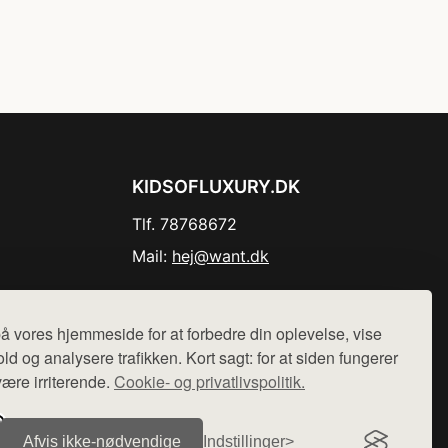
KIDSOFLUXURY.DK
Tlf. 78768672
Mail:
hej@want.dk
Cookie- og privatlivspolitik
å vores hjemmeside for at forbedre din oplevelse, vise
ld og analysere trafikken. Kort sagt: for at siden fungerer
være irriterende.
Cookie- og privatlivspolitik.
r sælges ikke varer fra denne side - vi henviser til de shops,
Afvis ikke‑nødvendige
Indstillinger