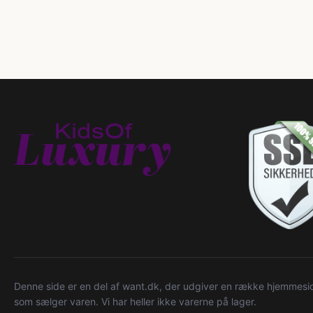
Denne side er en del af want.dk, der udgiver en række hjemmeside
som sælger varen. Vi har heller ikke varerne på lager.