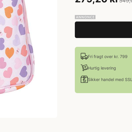
349,
Fri fragt over kr. 799
Hurtig levering
Sikker handel med SS