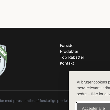
Forside
Produkter
Top Rabatter
Kontakt
Vi bruger cookies p
mere relevant indho
bedre – ikke for at 
r med præsentation af forskellige produkter fra diverse webshops. De
Accepter alle