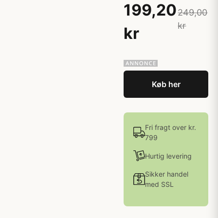
199,20
249,00
kr
kr
Køb her
Fri fragt over kr.
799
Hurtig levering
Sikker handel
med SSL