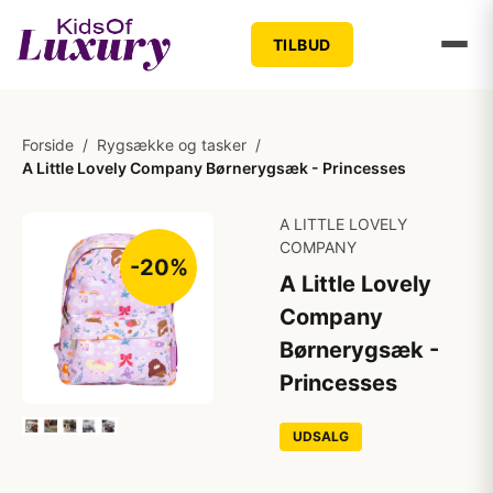
TILBUD
Forside
/
Rygsække og tasker
/
A Little Lovely Company Børnerygsæk - Princesses
A LITTLE LOVELY
COMPANY
-20%
A Little Lovely
Company
Børnerygsæk -
Princesses
UDSALG