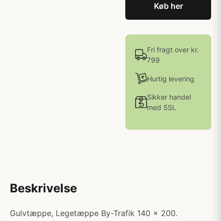
Køb her
Fri fragt over kr.
799
Hurtig levering
Sikker handel
med SSL
Beskrivelse
Gulvtæppe, Legetæppe By-Trafik 140 x 200.