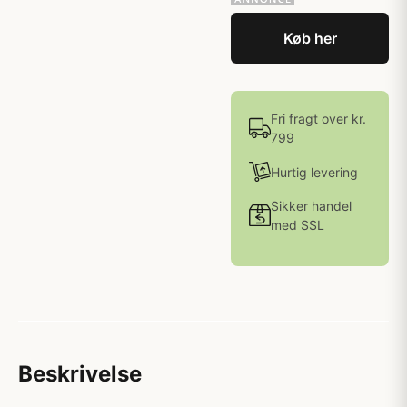
Køb her
Fri fragt over kr.
799
Hurtig levering
Sikker handel
med SSL
Beskrivelse