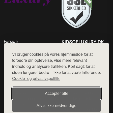
Forside
KIDSOFLUXURY.DK
Produkter
Tlf. 78768672
Top Rabatter
Vi bruger cookies på vores hjemmeside for at
Mail:
hej@want.dk
Kontakt
forbedre din oplevelse, vise mere relevant
indhold og analysere trafikken. Kort sagt: for at
Cookie- og privatlivspolitik
siden fungerer bedre – ikke for at være irriterende.
Cookie- og privatlivspolitik.
Denne side er en del af want.dk, der udgiver en række
Accepter alle
hjemmesider med præsentation af forskellige produkter fra
diverse webshops. Der sælges ikke varer fra denne side - vi
Afvis ikke‑nødvendige
henviser til de shops, som sælger varen. Vi har heller ikke