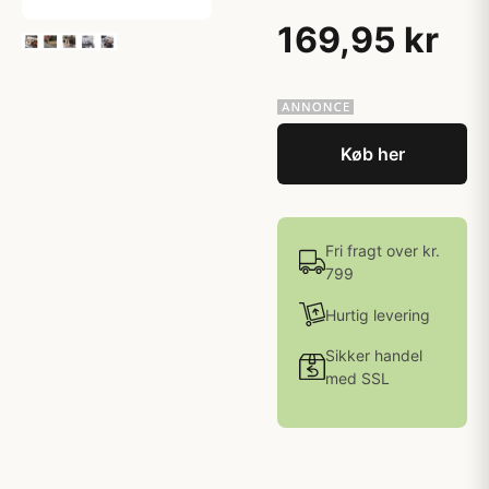
169,95 kr
Køb her
Fri fragt over kr.
799
Hurtig levering
Sikker handel
med SSL