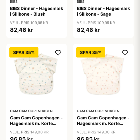
BIBS
BIBS
BIBS Dinner - Hagesmæk
BIBS Dinner - Hagesmæk
i Silikone - Blush
i Silikone - Sage
VEJL. PRIS 109,95 KR
VEJL. PRIS 109,95 KR
82,46 kr
82,46 kr
SPAR 35%
SPAR 35%
CAM CAM COPENHAGEN
CAM CAM COPENHAGEN
Cam Cam Copenhagen -
Cam Cam Copenhagen -
Hagesmæk m. Korte
Hagesmæk m. Korte
Ærmer - Blueberries
Ærmer - Bows
VEJL. PRIS 149,00 KR
VEJL. PRIS 149,00 KR
96,85 kr
96,85 kr