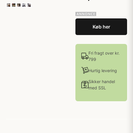
Køb her
Fri fragt over kr.
799
Hurtig levering
Sikker handel
med SSL