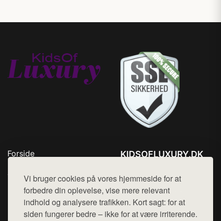
Forside
KIDSOFLUXURY.DK
Produkter
Tlf. 78768672
Top Rabatter
Vi bruger cookies på vores hjemmeside for at
Mail:
hej@want.dk
Kontakt
forbedre din oplevelse, vise mere relevant
indhold og analysere trafikken. Kort sagt: for at
Cookie- og privatlivspolitik
siden fungerer bedre – ikke for at være irriterende.