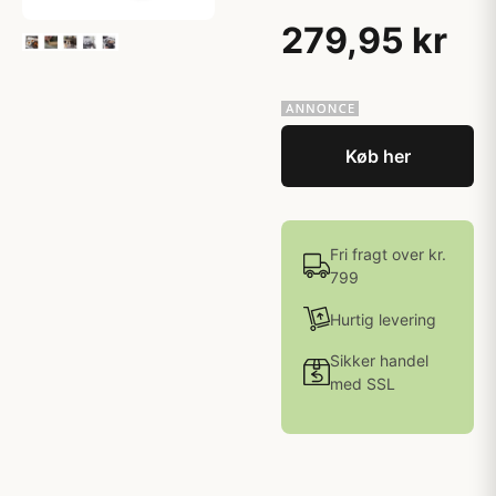
279,95 kr
Køb her
Fri fragt over kr.
799
Hurtig levering
Sikker handel
med SSL