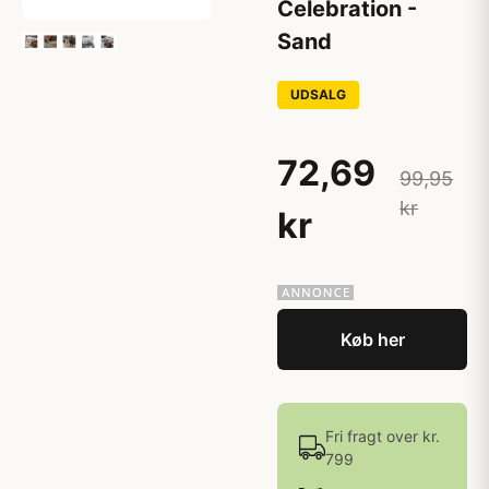
Celebration -
Sand
UDSALG
72,69
99,95
kr
kr
Køb her
Fri fragt over kr.
799