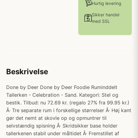
Hurtig levering
Sikker handel
med SSL
Beskrivelse
Done by Deer Done by Deer Foodie Ruminddelt
Tallerken - Celebration - Sand. Kategori: Stel og
bestik. Tilbud: nu 72.69 kr. (regalo 27% fra 99.95 kr.)
Â· Tre separate rum i forskellige størrelser Â· Høj kant
gør det nemt at skovle op og opmuntrer til
selvstændig spisning Â· Skridsikker base holder
tallerkenen stabil under måltidet Â· Fremstillet af