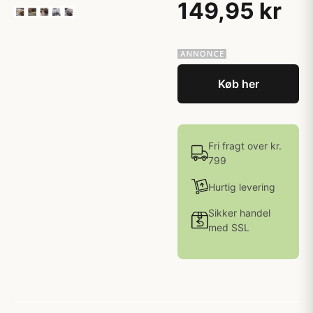
149,95 kr
Køb her
Fri fragt over kr.
799
Hurtig levering
Sikker handel
med SSL