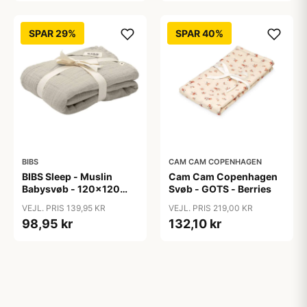
SPAR 29%
SPAR 40%
BIBS
CAM CAM COPENHAGEN
BIBS Sleep - Muslin
Cam Cam Copenhagen
Babysvøb - 120x120
Svøb - GOTS - Berries
cm. - Sand
VEJL. PRIS 139,95 KR
VEJL. PRIS 219,00 KR
98,95 kr
132,10 kr