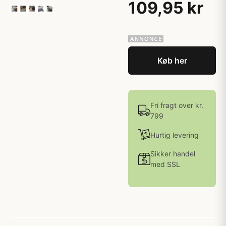
109,95 kr
Køb her
Fri fragt over kr.
799
Hurtig levering
Sikker handel
med SSL