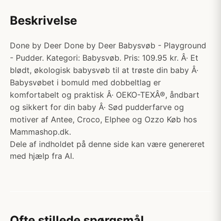
Beskrivelse
Done by Deer Done by Deer Babysvøb - Playground
- Pudder. Kategori: Babysvøb. Pris: 109.95 kr. Â· Et
blødt, økologisk babysvøb til at trøste din baby Â·
Babysvøbet i bomuld med dobbeltlag er
komfortabelt og praktisk Â· OEKO-TEXÂ®, åndbart
og sikkert for din baby Â· Sød pudderfarve og
motiver af Antee, Croco, Elphee og Ozzo Køb hos
Mammashop.dk.
Dele af indholdet på denne side kan være genereret
med hjælp fra AI.
Ofte stillede spørgsmål