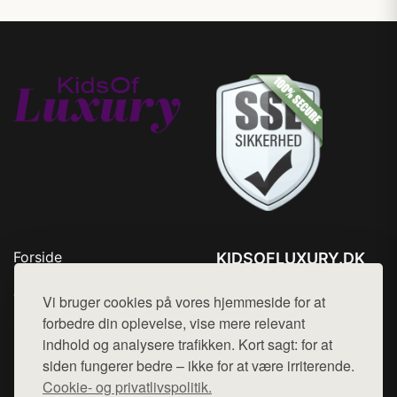
Forside
KIDSOFLUXURY.DK
Produkter
Tlf. 78768672
Top Rabatter
Vi bruger cookies på vores hjemmeside for at
Mail:
hej@want.dk
Kontakt
forbedre din oplevelse, vise mere relevant
indhold og analysere trafikken. Kort sagt: for at
Cookie- og privatlivspolitik
siden fungerer bedre – ikke for at være irriterende.
Cookie- og privatlivspolitik.