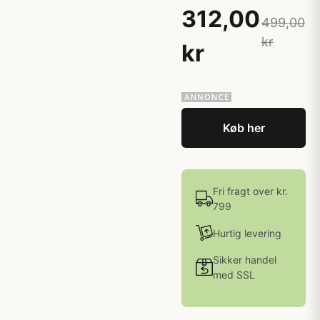
312,00
499,00
kr
kr
Køb her
Fri fragt over kr.
799
Hurtig levering
Sikker handel
med SSL