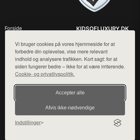
Forside
KIDSOFLUXURY.DK
Produkter
Tlf. 78768672
Top Rabatter
Vi bruger cookies på vores hjemmeside for at
Mail:
hej@want.dk
Kontakt
forbedre din oplevelse, vise mere relevant
indhold og analysere trafikken. Kort sagt: for at
Cookie- og privatlivspolitik
siden fungerer bedre – ikke for at være irriterende.
Cookie- og privatlivspolitik.
Denne side er en del af want.dk, der udgiver en række
Accepter alle
hjemmesider med præsentation af forskellige produkter fra
diverse webshops. Der sælges ikke varer fra denne side - vi
Afvis ikke‑nødvendige
henviser til de shops, som sælger varen. Vi har heller ikke
varerne på lager.
Indstillinger
© 2026 kidsofluxury.dk. Alle rettigheder forbeholdes.