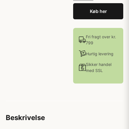
Køb her
Fri fragt over kr.
799
Hurtig levering
Sikker handel
med SSL
Beskrivelse