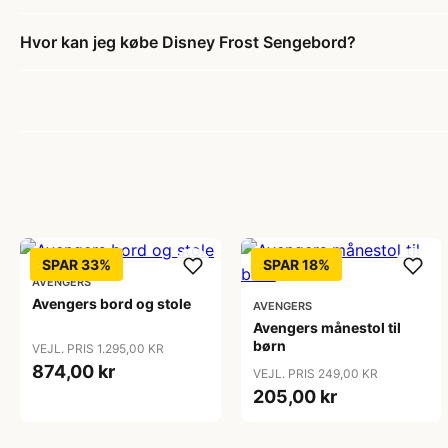
Hvor kan jeg købe Disney Frost Sengebord?
SPAR 33%
SPAR 18%
AVENGERS
Avengers bord og stole
AVENGERS
Avengers månestol til
børn
VEJL. PRIS 1.295,00 KR
874,00 kr
VEJL. PRIS 249,00 KR
205,00 kr