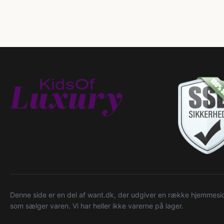
Denne side er en del af want.dk, der udgiver en række hjemmeside
som sælger varen. Vi har heller ikke varerne på lager.