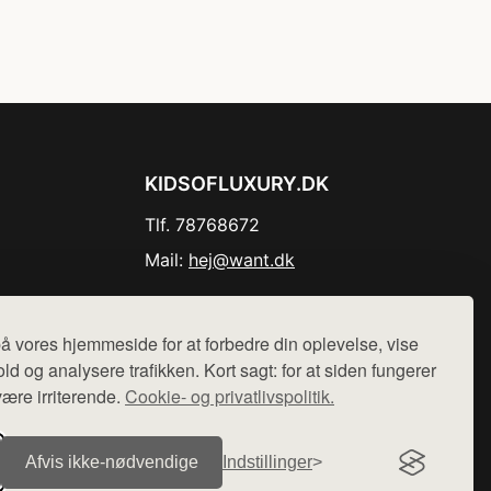
KIDSOFLUXURY.DK
Tlf. 78768672
Mail:
hej@want.dk
Cookie- og privatlivspolitik
å vores hjemmeside for at forbedre din oplevelse, vise
ld og analysere trafikken. Kort sagt: for at siden fungerer
være irriterende.
Cookie- og privatlivspolitik.
r sælges ikke varer fra denne side - vi henviser til de shops,
Afvis ikke‑nødvendige
Indstillinger