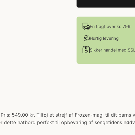
Fri fragt over kr. 799
Hurtig levering
Sikker handel med SS
Pris: 549.00 kr. Tilføj et strejf af Frozen-magi til dit bar
er dette natbord perfekt til opbevaring af sengetidens nød