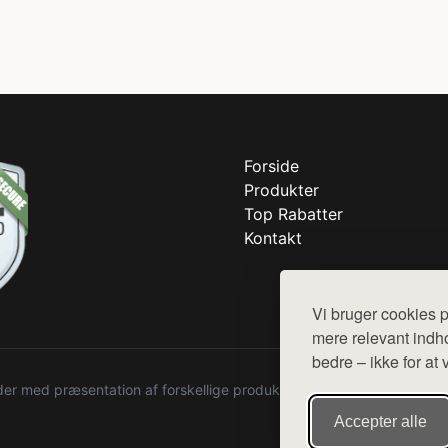
Forside
Produkter
Top Rabatter
Kontakt
Vi bruger cookies p
mere relevant indho
bedre – ikke for at 
r med præsentation af forskellige produkter fra diverse webshops. De
Accepter alle