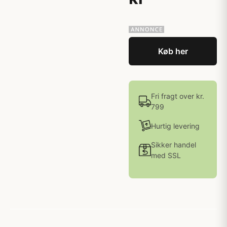
Køb her
Fri fragt over kr.
799
Hurtig levering
Sikker handel
med SSL