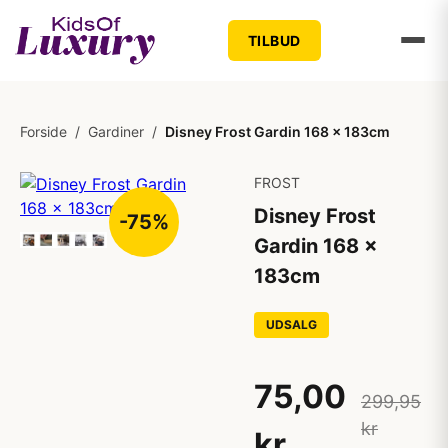
TILBUD
Forside
/
Gardiner
/
Disney Frost Gardin 168 x 183cm
FROST
Disney Frost
-75%
Gardin 168 x
183cm
UDSALG
75,00
299,95
kr
kr