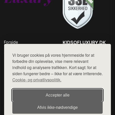
Forside
KIDSOFLUXURY.DK
Produkter
Tlf. 78768672
Top Rabatter
Vi bruger cookies på vores hjemmeside for at
Mail:
hej@want.dk
Kontakt
forbedre din oplevelse, vise mere relevant
indhold og analysere trafikken. Kort sagt: for at
Cookie- og privatlivspolitik
siden fungerer bedre – ikke for at være irriterende.
Cookie- og privatlivspolitik.
Denne side er en del af want.dk, der udgiver en række
Accepter alle
hjemmesider med præsentation af forskellige produkter fra
diverse webshops. Der sælges ikke varer fra denne side - vi
Afvis ikke‑nødvendige
henviser til de shops, som sælger varen. Vi har heller ikke