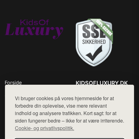
Forside
KIDSOFLUXURY.DK
Produkter
Tlf. 78768672
Top Rabatter
Vi bruger cookies på vores hjemmeside for at
Mail:
hej@want.dk
Kontakt
forbedre din oplevelse, vise mere relevant
indhold og analysere trafikken. Kort sagt: for at
Cookie- og privatlivspolitik
siden fungerer bedre – ikke for at være irriterende.
Cookie- og privatlivspolitik.