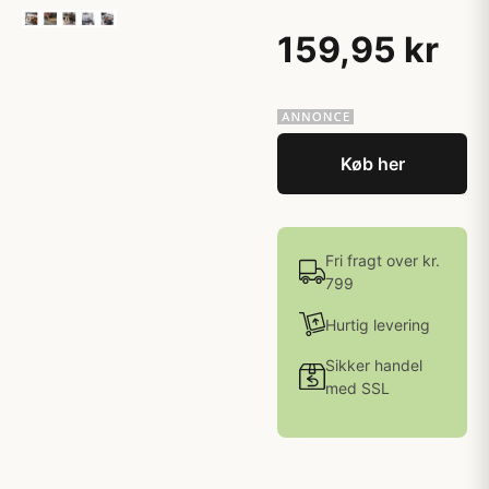
159,95 kr
Køb her
Fri fragt over kr.
799
Hurtig levering
Sikker handel
med SSL