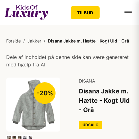
TILBUD
Forside
/
Jakker
/
Disana Jakke m. Hætte - Kogt Uld - Grå
Dele af indholdet på denne side kan være genereret
med hjælp fra AI.
DISANA
Disana Jakke m.
-20%
Hætte - Kogt Uld
- Grå
UDSALG