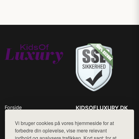
Forside
KIDSOFLUXURY.DK
Produkter
Tlf. 78768672
Top Rabatter
Vi bruger cookies på vores hjemmeside for at
Mail:
hej@want.dk
Kontakt
forbedre din oplevelse, vise mere relevant
indhold og analysere trafikken. Kort sagt: for at