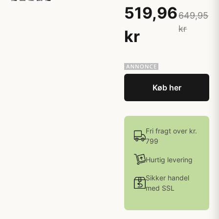
519,96
649,95
kr
kr
Køb her
Fri fragt over kr.
799
Hurtig levering
Sikker handel
med SSL