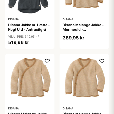
DISANA
DISANA
Disana Jakke m. Hætte -
Disana Melange Jakke -
Kogt Uld - Antracitgrå
Merinould -
Caramel/Natur
VEJL. PRIS 649,95 KR
389,95 kr
519,96 kr
DISANA
DISANA
Disana Melange Jakke -
Disana Melange Jakke -