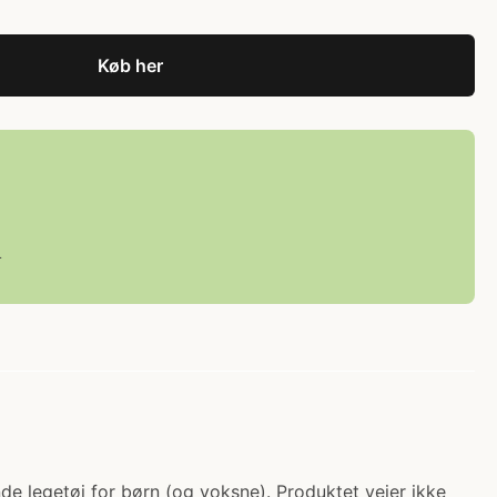
Køb her
L
rende legetøj for børn (og voksne). Produktet vejer ikke