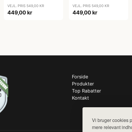
VEJL. PRIS 549,00 KR
VEJL. PRIS 549,00 KR
449,00 kr
449,00 kr
Forside
Produkter
Top Rabatter
Kontakt
Vi bruger cookies p
mere relevant indho