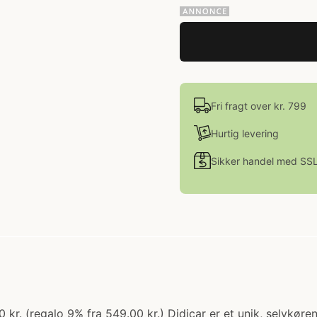
Fri fragt over kr. 799
Hurtig levering
Sikker handel med SS
.00 kr. (regalo 9% fra 549.00 kr.) Didicar er et unik, selvkø