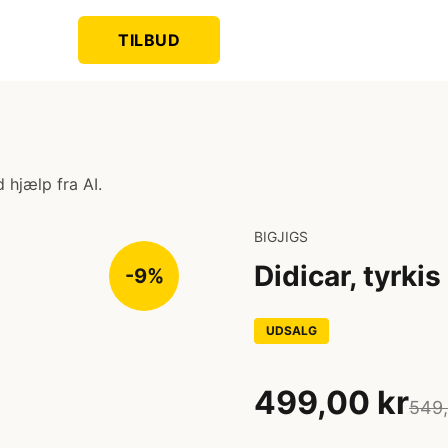
TILBUD
 hjælp fra AI.
BIGJIGS
Didicar, tyrkis
-9%
UDSALG
499,00 kr
549,