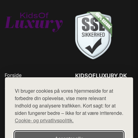
Forside
KIDSOFLUXURY.DK
Produkter
Tlf. 78768672
Top Rabatter
Vi bruger cookies på vores hjemmeside for at
Mail:
hej@want.dk
Kontakt
forbedre din oplevelse, vise mere relevant
indhold og analysere trafikken. Kort sagt: for at
Cookie- og privatlivspolitik
siden fungerer bedre – ikke for at være irriterende.
Cookie- og privatlivspolitik.