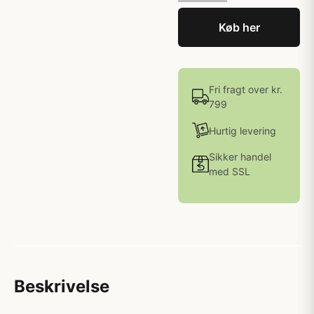
Køb her
Fri fragt over kr.
799
Hurtig levering
Sikker handel
med SSL
Beskrivelse