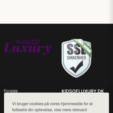
Forside
KIDSOFLUXURY.DK
Produkter
Tlf. 78768672
Top Rabatter
Vi bruger cookies på vores hjemmeside for at
Mail:
hej@want.dk
Kontakt
forbedre din oplevelse, vise mere relevant