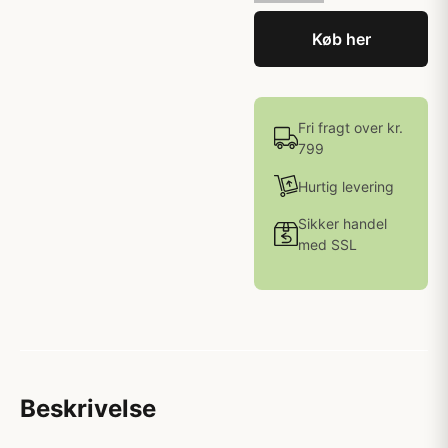
Køb her
Fri fragt over kr.
799
Hurtig levering
Sikker handel
med SSL
Beskrivelse