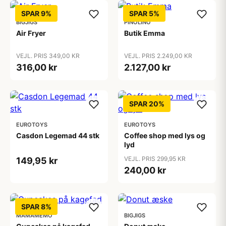
SPAR 9%
SPAR 5%
BIGJIGS
PINOLINO
Air Fryer
Butik Emma
VEJL. PRIS 349,00 KR
VEJL. PRIS 2.249,00 KR
316,00 kr
2.127,00 kr
SPAR 20%
EUROTOYS
EUROTOYS
Casdon Legemad 44 stk
Coffee shop med lys og
lyd
VEJL. PRIS 299,95 KR
149,95 kr
240,00 kr
SPAR 8%
MAMAMEMO
BIGJIGS