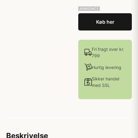
Køb her
Fri fragt over kr.
799
Hurtig levering
Sikker handel
med SSL
Beskrivelse