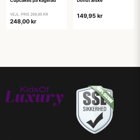
Cupcakes på kagefad
Donut æske
VEJL. PRIS 269,95 KR
149,95 kr
248,00 kr