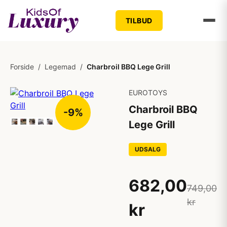
TILBUD
Forside
/
Legemad
/
Charbroil BBQ Lege Grill
EUROTOYS
Charbroil BBQ
-9%
Lege Grill
UDSALG
682,00
749,00
kr
kr