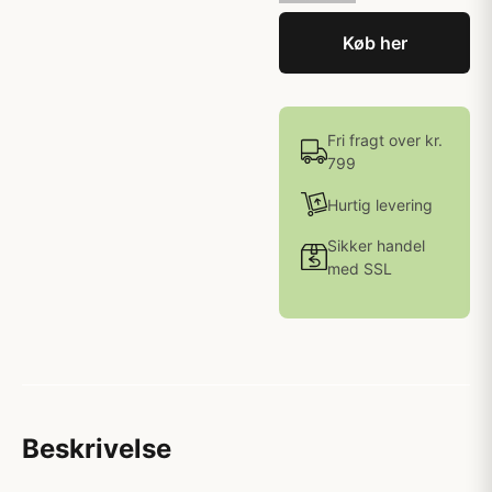
Køb her
Fri fragt over kr.
799
Hurtig levering
Sikker handel
med SSL
Beskrivelse