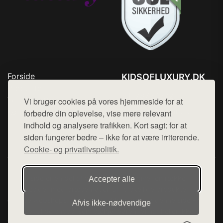
Forside
KIDSOFLUXURY.DK
Produkter
Tlf. 78768672
Top Rabatter
Vi bruger cookies på vores hjemmeside for at
Mail:
hej@want.dk
Kontakt
forbedre din oplevelse, vise mere relevant
indhold og analysere trafikken. Kort sagt: for at
Cookie- og privatlivspolitik
siden fungerer bedre – ikke for at være irriterende.
Cookie- og privatlivspolitik.
Denne side er en del af want.dk, der udgiver en række
Accepter alle
hjemmesider med præsentation af forskellige produkter fra
diverse webshops. Der sælges ikke varer fra denne side - vi
Afvis ikke‑nødvendige
henviser til de shops, som sælger varen. Vi har heller ikke
varerne på lager.