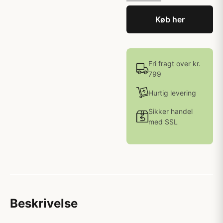
Køb her
Fri fragt over kr.
799
Hurtig levering
Sikker handel
med SSL
Beskrivelse