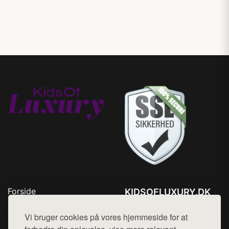
Forside
KIDSOFLUXURY.DK
Produkter
Tlf. 78768672
Top Rabatter
Vi bruger cookies på vores hjemmeside for at
Mail:
hej@want.dk
Kontakt