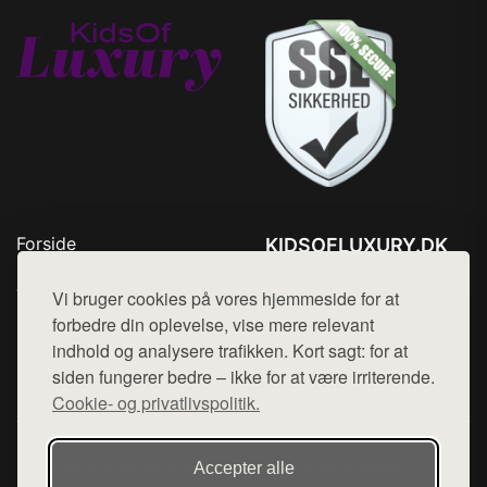
Forside
KIDSOFLUXURY.DK
Produkter
Tlf. 78768672
Top Rabatter
Vi bruger cookies på vores hjemmeside for at
Mail:
hej@want.dk
Kontakt
forbedre din oplevelse, vise mere relevant
indhold og analysere trafikken. Kort sagt: for at
Cookie- og privatlivspolitik
siden fungerer bedre – ikke for at være irriterende.
Cookie- og privatlivspolitik.
Denne side er en del af want.dk, der udgiver en række
Accepter alle