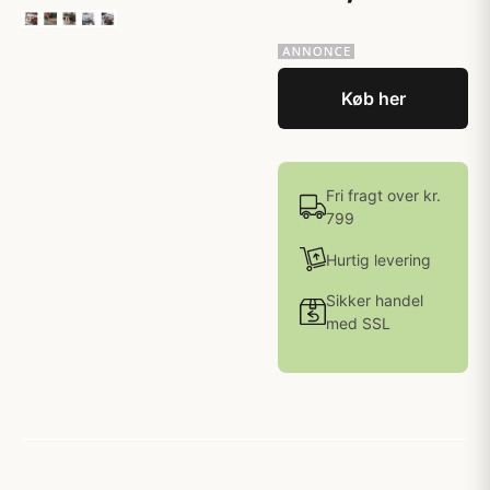
Køb her
Fri fragt over kr.
799
Hurtig levering
Sikker handel
med SSL