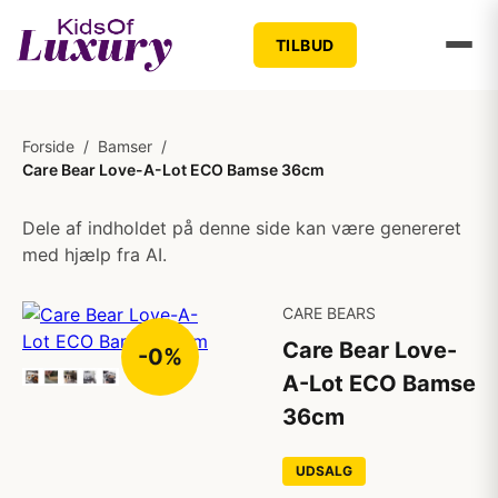
TILBUD
Forside
/
Bamser
/
Care Bear Love-A-Lot ECO Bamse 36cm
Dele af indholdet på denne side kan være genereret
med hjælp fra AI.
CARE BEARS
Care Bear Love-
-0%
A-Lot ECO Bamse
36cm
UDSALG