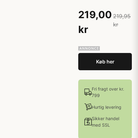
219,00
219,95
kr
kr
Køb her
Fri fragt over kr.
799
Hurtig levering
Sikker handel
med SSL