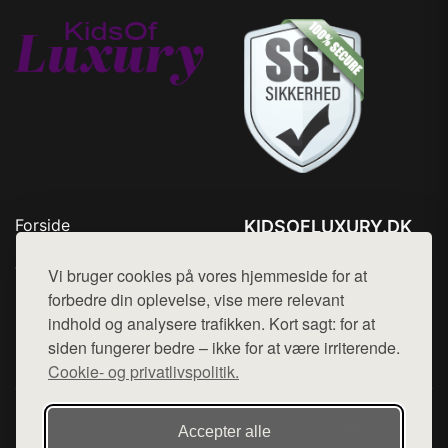
Forside
KIDSOFLUXURY.DK
Produkter
Tlf. 78768672
Top Rabatter
Vi bruger cookies på vores hjemmeside for at
Mail:
hej@want.dk
Kontakt
forbedre din oplevelse, vise mere relevant
indhold og analysere trafikken. Kort sagt: for at
Cookie- og privatlivspolitik
siden fungerer bedre – ikke for at være irriterende.
Cookie- og privatlivspolitik.
Denne side er en del af want.dk, der udgiver en række
Accepter alle