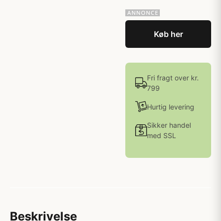
Køb her
Fri fragt over kr.
799
Hurtig levering
Sikker handel
med SSL
Beskrivelse