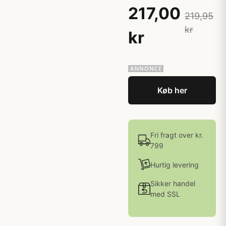
217,00
219,95
kr
kr
Køb her
Fri fragt over kr.
799
Hurtig levering
Sikker handel
med SSL