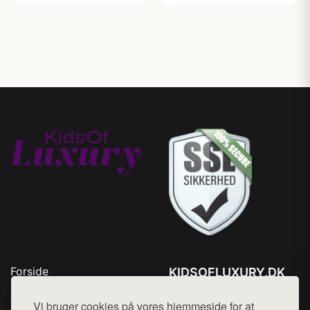
Forside
KIDSOFLUXURY.DK
Produkter
Tlf. 78768672
Top Rabatter
Vi bruger cookies på vores hjemmeside for at