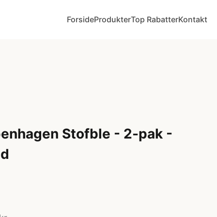
Forside
Produkter
Top Rabatter
Kontakt
nhagen Stofble - 2-pak -
nd