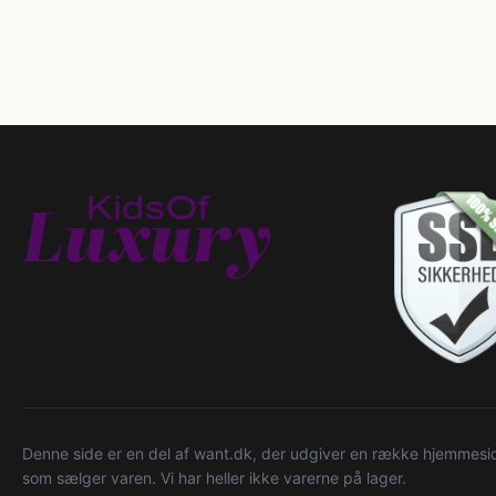
Denne side er en del af want.dk, der udgiver en række hjemmeside
som sælger varen. Vi har heller ikke varerne på lager.