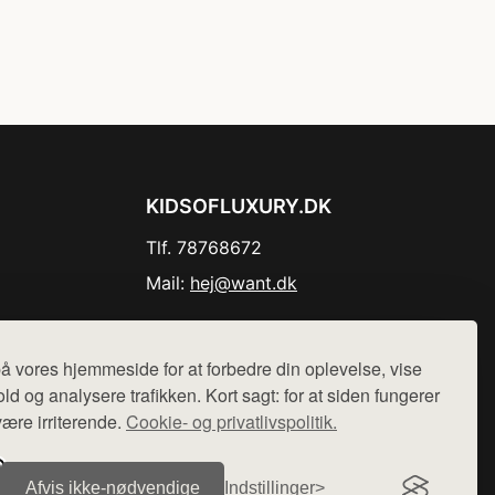
KIDSOFLUXURY.DK
Tlf. 78768672
Mail:
hej@want.dk
Cookie- og privatlivspolitik
å vores hjemmeside for at forbedre din oplevelse, vise
ld og analysere trafikken. Kort sagt: for at siden fungerer
være irriterende.
Cookie- og privatlivspolitik.
r sælges ikke varer fra denne side - vi henviser til de shops,
Afvis ikke‑nødvendige
Indstillinger