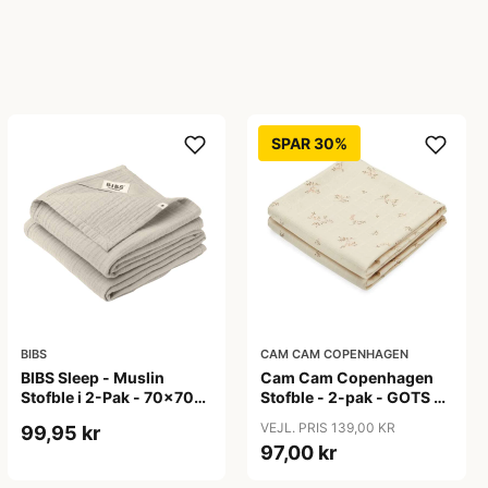
SPAR 30%
BIBS
CAM CAM COPENHAGEN
BIBS Sleep - Muslin
Cam Cam Copenhagen
Stofble i 2-Pak - 70x70
Stofble - 2-pak - GOTS -
cm. - Sand
Ashley
VEJL. PRIS 139,00 KR
99,95 kr
97,00 kr