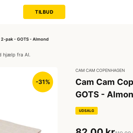
TILBUD
 2-pak - GOTS - Almond
 hjælp fra AI.
CAM CAM COPENHAGEN
Cam Cam Cope
-31%
GOTS - Almo
UDSALG
82,00 kr