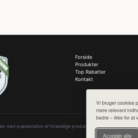
Forside
Produkter
Top Rabatter
Kontakt
Vi bruger cookies p
mere relevant indho
bedre – ikke for at 
r med præsentation af forskellige produkter fra diverse webshops. De
Accepter alle