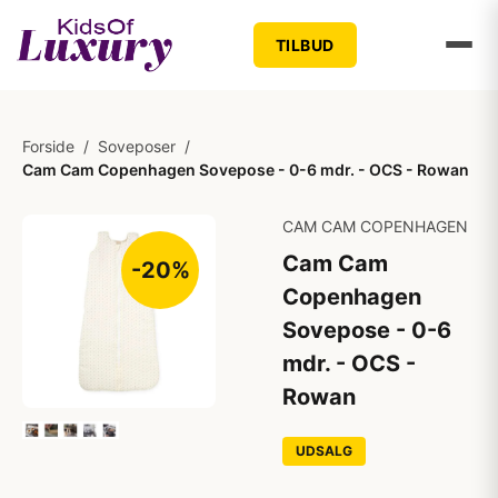
TILBUD
Forside
/
Soveposer
/
Cam Cam Copenhagen Sovepose - 0-6 mdr. - OCS - Rowan
CAM CAM COPENHAGEN
Cam Cam
-20%
Copenhagen
Sovepose - 0-6
mdr. - OCS -
Rowan
UDSALG