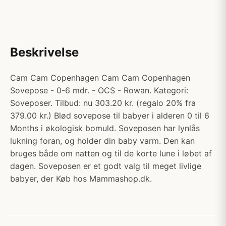
Beskrivelse
Cam Cam Copenhagen Cam Cam Copenhagen
Sovepose - 0-6 mdr. - OCS - Rowan. Kategori:
Soveposer. Tilbud: nu 303.20 kr. (regalo 20% fra
379.00 kr.) Blød sovepose til babyer i alderen 0 til 6
Months i økologisk bomuld. Soveposen har lynlås
lukning foran, og holder din baby varm. Den kan
bruges både om natten og til de korte lune i løbet af
dagen. Soveposen er et godt valg til meget livlige
babyer, der Køb hos Mammashop.dk.