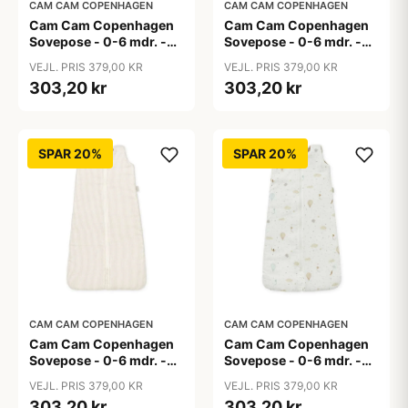
CAM CAM COPENHAGEN
CAM CAM COPENHAGEN
Cam Cam Copenhagen
Cam Cam Copenhagen
Sovepose - 0-6 mdr. -
Sovepose - 0-6 mdr. -
OCS - Bows
OCS - Capri
VEJL. PRIS 379,00 KR
VEJL. PRIS 379,00 KR
303,20 kr
303,20 kr
SPAR 20%
SPAR 20%
CAM CAM COPENHAGEN
CAM CAM COPENHAGEN
Cam Cam Copenhagen
Cam Cam Copenhagen
Sovepose - 0-6 mdr. -
Sovepose - 0-6 mdr. -
OCS - Classic Stripes
OCS - Dreamland
VEJL. PRIS 379,00 KR
VEJL. PRIS 379,00 KR
Camel
303,20 kr
303,20 kr