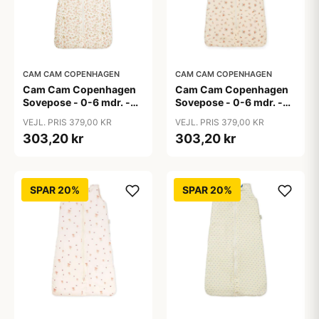
CAM CAM COPENHAGEN
CAM CAM COPENHAGEN
Cam Cam Copenhagen
Cam Cam Copenhagen
Sovepose - 0-6 mdr. -
Sovepose - 0-6 mdr. -
OCS - Augusta
OCS - Berries
VEJL. PRIS 379,00 KR
VEJL. PRIS 379,00 KR
303,20 kr
303,20 kr
SPAR 20%
SPAR 20%