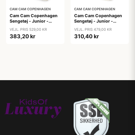
CAM CAM COPENHAGEN
CAM CAM COPENHAGEN
Cam Cam Copenhagen
Cam Cam Copenhagen
Sengetøj - Junior -
Sengetøj - Junior -
GOTS - Lierre
GOTS - Rowan
VEJL. PRIS 529,00 KR
VEJL. PRIS 479,00 KR
383,20 kr
310,40 kr