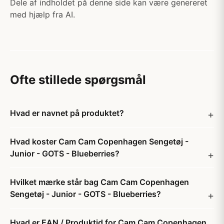
Dele af indholdet på denne side kan være genereret
med hjælp fra AI.
Ofte stillede spørgsmål
Hvad er navnet på produktet?
Hvad koster Cam Cam Copenhagen Sengetøj -
Junior - GOTS - Blueberries?
Hvilket mærke står bag Cam Cam Copenhagen
Sengetøj - Junior - GOTS - Blueberries?
Hvad er EAN / Produktid for Cam Cam Copenhagen