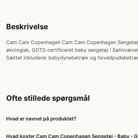
Beskrivelse
Cam Cam Copenhagen Cam Cam Copenhagen Sengetøj - Baby
økologisk, GOTS-certificeret baby sengetøj i Satinvæve
Sættet inkluderer babydynebetræk og hovedpudebetræk
Ofte stillede spørgsmål
Hvad er navnet på produktet?
Hvad koster Cam Cam Copenhagen Sengetøj - Baby - GO