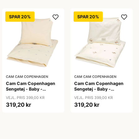
SPAR 20%
SPAR 20%
CAM CAM COPENHAGEN
CAM CAM COPENHAGEN
Cam Cam Copenhagen
Cam Cam Copenhagen
Sengetøj - Baby -
Sengetøj - Baby -
Broderet - GOTS - Sea
Broderet - GOTS -
VEJL. PRIS 399,00 KR
VEJL. PRIS 399,00 KR
Garden
Vintage Toys
319,20 kr
319,20 kr