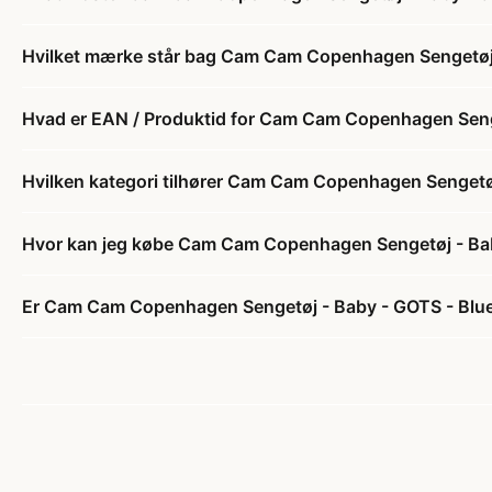
Hvilket mærke står bag Cam Cam Copenhagen Sengetøj 
Hvad er EAN / Produktid for Cam Cam Copenhagen Senge
Hvilken kategori tilhører Cam Cam Copenhagen Sengetøj
Hvor kan jeg købe Cam Cam Copenhagen Sengetøj - Bab
Er Cam Cam Copenhagen Sengetøj - Baby - GOTS - Blueb