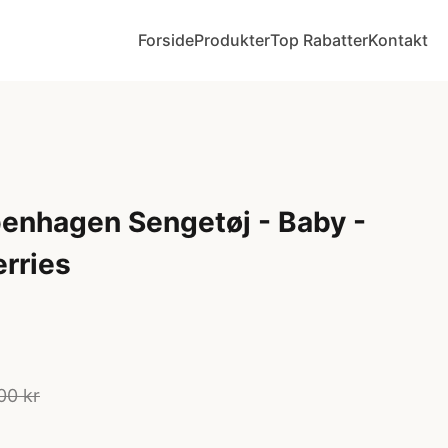
Forside
Produkter
Top Rabatter
Kontakt
nhagen Sengetøj - Baby -
rries
00 kr