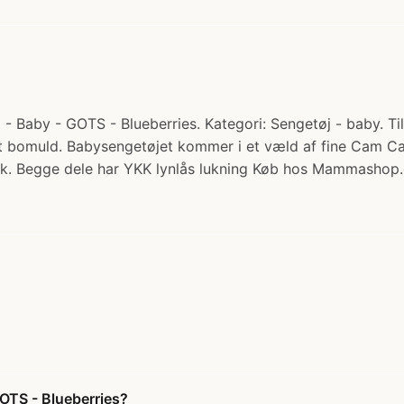
 - GOTS - Blueberries. Kategori: Sengetøj - baby. Tilbu
t bomuld. Babysengetøjet kommer i et væld af fine Cam Ca
. Begge dele har YKK lynlås lukning Køb hos Mammashop.
TS - Blueberries?