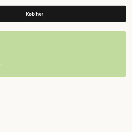
Køb her
L