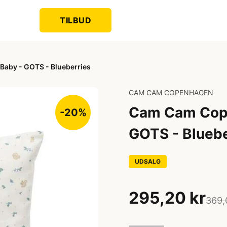
TILBUD
aby - GOTS - Blueberries
CAM CAM COPENHAGEN
Cam Cam Cope
-20%
GOTS - Bluebe
UDSALG
295,20 kr
369,