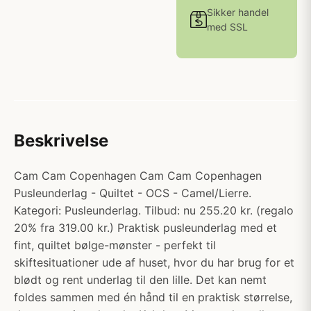
Sikker handel
med SSL
Beskrivelse
Cam Cam Copenhagen Cam Cam Copenhagen
Pusleunderlag - Quiltet - OCS - Camel/Lierre.
Kategori: Pusleunderlag. Tilbud: nu 255.20 kr. (regalo
20% fra 319.00 kr.) Praktisk pusleunderlag med et
fint, quiltet bølge-mønster - perfekt til
skiftesituationer ude af huset, hvor du har brug for et
blødt og rent underlag til den lille. Det kan nemt
foldes sammen med én hånd til en praktisk størrelse,