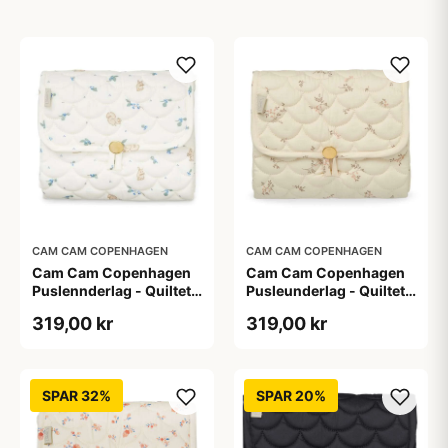
CAM CAM COPENHAGEN
CAM CAM COPENHAGEN
Cam Cam Copenhagen
Cam Cam Copenhagen
Puslennderlag - Quiltet -
Pusleunderlag - Quiltet -
OCS - Blueberries
OCS - Ashley/Latte
319,00 kr
319,00 kr
SPAR 32%
SPAR 20%