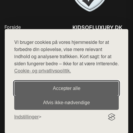
Forside
KIDSOFLUXURY.DK
Produkter
Tlf. 78768672
Top Rabatter
Vi bruger cookies på vores hjemmeside for at
Mail:
hej@want.dk
Kontakt
forbedre din oplevelse, vise mere relevant
indhold og analysere trafikken. Kort sagt: for at
Cookie- og privatlivspolitik
siden fungerer bedre – ikke for at være irriterende.
Cookie- og privatlivspolitik.
Denne side er en del af want.dk, der udgiver en række
Accepter alle
hjemmesider med præsentation af forskellige produkter fra
diverse webshops. Der sælges ikke varer fra denne side - vi
Afvis ikke‑nødvendige
henviser til de shops, som sælger varen. Vi har heller ikke
varerne på lager.
Indstillinger
© 2026 kidsofluxury.dk. Alle rettigheder forbeholdes.