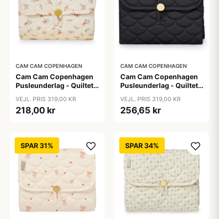
CAM CAM COPENHAGEN
CAM CAM COPENHAGEN
Cam Cam Copenhagen
Cam Cam Copenhagen
Pusleunderlag - Quiltet -
Pusleunderlag - Quiltet -
OCS - Berries
OCS - Black
VEJL. PRIS 319,00 KR
VEJL. PRIS 319,00 KR
218,00 kr
256,65 kr
SPAR 31%
SPAR 34%