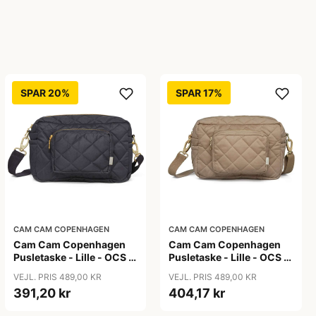
SPAR 20%
SPAR 17%
CAM CAM COPENHAGEN
CAM CAM COPENHAGEN
Cam Cam Copenhagen
Cam Cam Copenhagen
Pusletaske - Lille - OCS -
Pusletaske - Lille - OCS -
Black
Camel
VEJL. PRIS 489,00 KR
VEJL. PRIS 489,00 KR
391,20 kr
404,17 kr