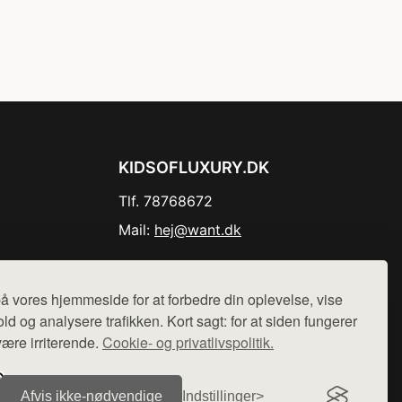
KIDSOFLUXURY.DK
Tlf. 78768672
Mail:
hej@want.dk
Cookie- og privatlivspolitik
å vores hjemmeside for at forbedre din oplevelse, vise
ld og analysere trafikken. Kort sagt: for at siden fungerer
være irriterende.
Cookie- og privatlivspolitik.
r sælges ikke varer fra denne side - vi henviser til de shops,
Afvis ikke‑nødvendige
Indstillinger