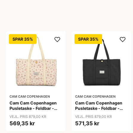
SPAR 35%
SPAR 35%
CAM CAM COPENHAGEN
CAM CAM COPENHAGEN
Cam Cam Copenhagen
Cam Cam Copenhagen
Pusletaske - Foldbar -
Pusletaske - Foldbar -
OCS - Berries
OCS - Black
VEJL. PRIS 879,00 KR
VEJL. PRIS 879,00 KR
569,35 kr
571,35 kr