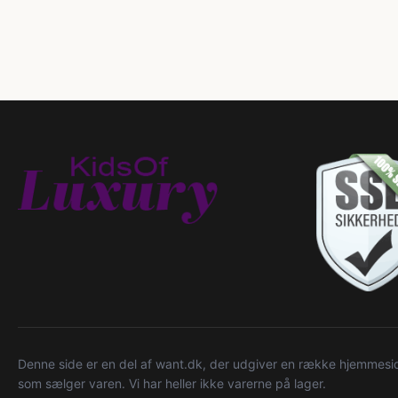
Denne side er en del af want.dk, der udgiver en række hjemmeside
som sælger varen. Vi har heller ikke varerne på lager.