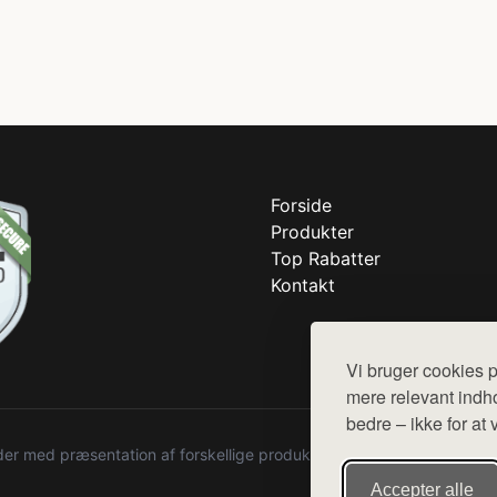
Forside
Produkter
Top Rabatter
Kontakt
Vi bruger cookies p
mere relevant indho
bedre – ikke for at 
r med præsentation af forskellige produkter fra diverse webshops. De
Accepter alle