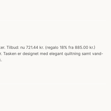
Tilbud: nu 721.44 kr. (regalo 18% fra 885.00 kr.)
r. Tasken er designet med elegant quiltning samt vand-
.