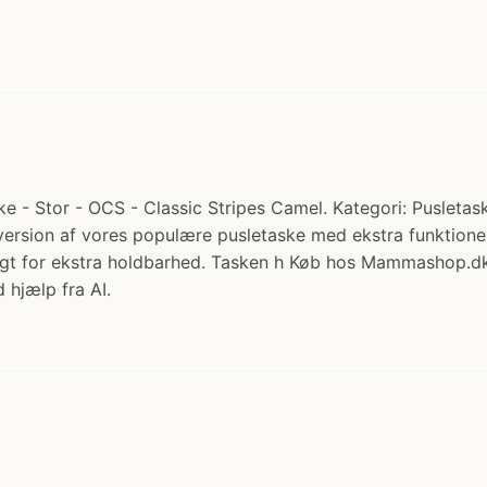
or - OCS - Classic Stripes Camel. Kategori: Pusletasker. 
 version af vores populære pusletaske med ekstra funktione
gt for ekstra holdbarhed. Tasken h Køb hos Mammashop.dk
 hjælp fra AI.