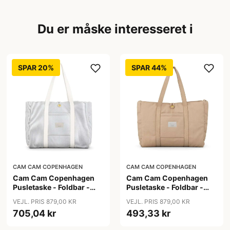
Du er måske interesseret i
SPAR 20%
SPAR 44%
CAM CAM COPENHAGEN
CAM CAM COPENHAGEN
Cam Cam Copenhagen
Cam Cam Copenhagen
Pusletaske - Foldbar -
Pusletaske - Foldbar -
OCS - Classic Stripes
OCS - Latte
VEJL. PRIS 879,00 KR
VEJL. PRIS 879,00 KR
Blue
705,04 kr
493,33 kr