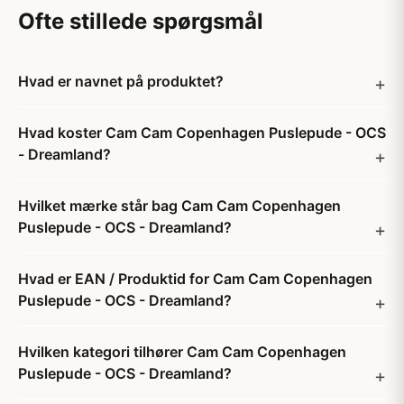
Ofte stillede spørgsmål
Hvad er navnet på produktet?
Hvad koster Cam Cam Copenhagen Puslepude - OCS
- Dreamland?
Hvilket mærke står bag Cam Cam Copenhagen
Puslepude - OCS - Dreamland?
Hvad er EAN / Produktid for Cam Cam Copenhagen
Puslepude - OCS - Dreamland?
Hvilken kategori tilhører Cam Cam Copenhagen
Puslepude - OCS - Dreamland?