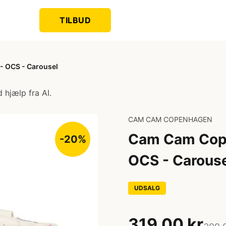
TILBUD
 OCS - Carousel
 hjælp fra AI.
CAM CAM COPENHAGEN
Cam Cam Cope
-20%
OCS - Carous
UDSALG
319,00 kr