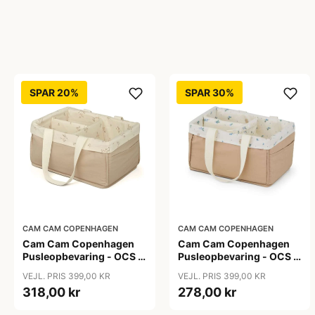
SPAR 20%
SPAR 30%
CAM CAM COPENHAGEN
CAM CAM COPENHAGEN
Cam Cam Copenhagen
Cam Cam Copenhagen
Pusleopbevaring - OCS -
Pusleopbevaring - OCS -
Ashley
Blueberries
VEJL. PRIS 399,00 KR
VEJL. PRIS 399,00 KR
318,00 kr
278,00 kr