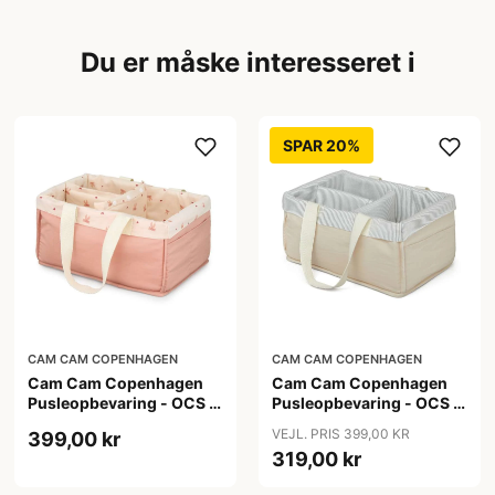
Du er måske interesseret i
SPAR 20%
CAM CAM COPENHAGEN
CAM CAM COPENHAGEN
Cam Cam Copenhagen
Cam Cam Copenhagen
Pusleopbevaring - OCS -
Pusleopbevaring - OCS -
Bows
Classic Stripes Blue
VEJL. PRIS 399,00 KR
399,00 kr
319,00 kr