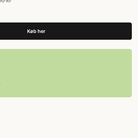
00 kr
Køb her
L