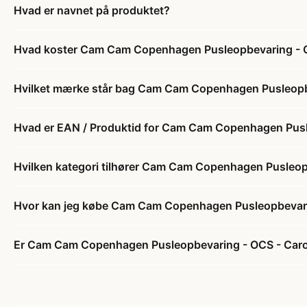
Hvad er navnet på produktet?
Hvad koster Cam Cam Copenhagen Pusleopbevaring - 
Hvilket mærke står bag Cam Cam Copenhagen Pusleopb
Hvad er EAN / Produktid for Cam Cam Copenhagen Pusl
Hvilken kategori tilhører Cam Cam Copenhagen Pusleop
Hvor kan jeg købe Cam Cam Copenhagen Pusleopbevari
Er Cam Cam Copenhagen Pusleopbevaring - OCS - Carou