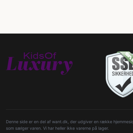
Denne side er en del af want.dk, der udgiver en række hjemmeside
som sælger varen. Vi har heller ikke varerne på lager.