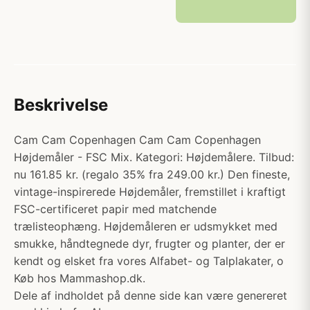
Beskrivelse
Cam Cam Copenhagen Cam Cam Copenhagen
Højdemåler - FSC Mix. Kategori: Højdemålere. Tilbud:
nu 161.85 kr. (regalo 35% fra 249.00 kr.) Den fineste,
vintage-inspirerede Højdemåler, fremstillet i kraftigt
FSC-certificeret papir med matchende
trælisteophæng. Højdemåleren er udsmykket med
smukke, håndtegnede dyr, frugter og planter, der er
kendt og elsket fra vores Alfabet- og Talplakater, o
Køb hos Mammashop.dk.
Dele af indholdet på denne side kan være genereret