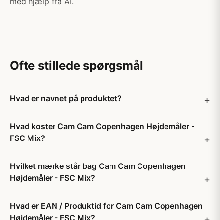
med hjælp fra AI.
Ofte stillede spørgsmål
Hvad er navnet på produktet?
Hvad koster Cam Cam Copenhagen Højdemåler -
FSC Mix?
Hvilket mærke står bag Cam Cam Copenhagen
Højdemåler - FSC Mix?
Hvad er EAN / Produktid for Cam Cam Copenhagen
Højdemåler - FSC Mix?