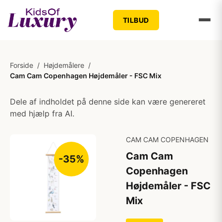
TILBUD
Forside
/
Højdemålere
/
Cam Cam Copenhagen Højdemåler - FSC Mix
Dele af indholdet på denne side kan være genereret
med hjælp fra AI.
CAM CAM COPENHAGEN
Cam Cam
-35%
Copenhagen
Højdemåler - FSC
Mix