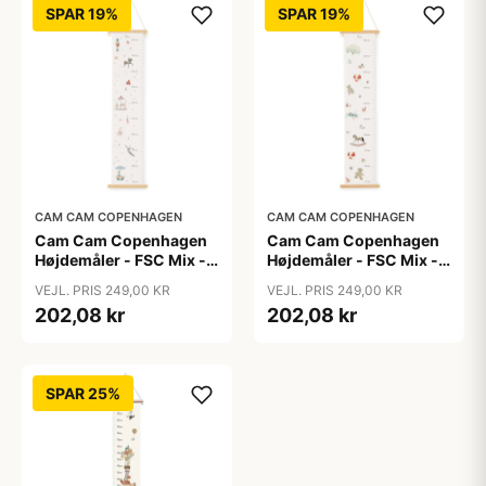
SPAR 19%
SPAR 19%
CAM CAM COPENHAGEN
CAM CAM COPENHAGEN
Cam Cam Copenhagen
Cam Cam Copenhagen
Højdemåler - FSC Mix -
Højdemåler - FSC Mix -
Carousel
Vintage Toys
VEJL. PRIS 249,00 KR
VEJL. PRIS 249,00 KR
202,08 kr
202,08 kr
SPAR 25%