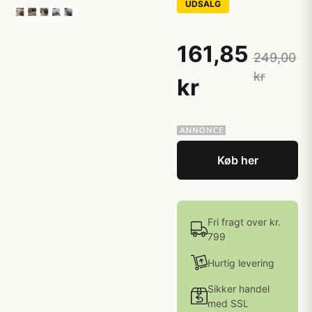
UDSALG
161,85
249,00
kr
kr
Køb her
Fri fragt over kr.
799
Hurtig levering
Sikker handel
med SSL