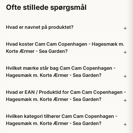
Ofte stillede spørgsmål
Hvad er navnet på produktet?
Hvad koster Cam Cam Copenhagen - Hagesmæk m.
Korte Ærmer - Sea Garden?
Hvilket mærke står bag Cam Cam Copenhagen -
Hagesmæk m. Korte Ærmer - Sea Garden?
Hvad er EAN / Produktid for Cam Cam Copenhagen -
Hagesmæk m. Korte Ærmer - Sea Garden?
Hvilken kategori tilhører Cam Cam Copenhagen -
Hagesmæk m. Korte Ærmer - Sea Garden?