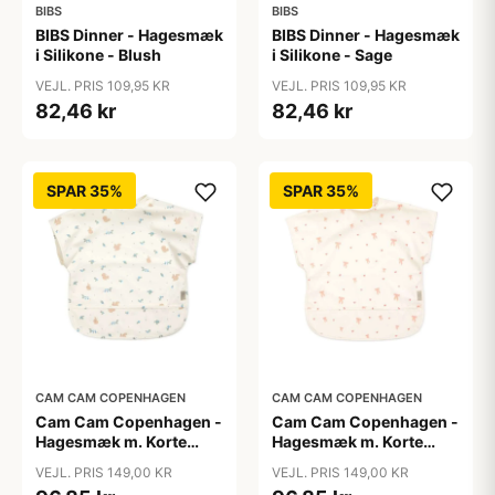
BIBS
BIBS
BIBS Dinner - Hagesmæk
BIBS Dinner - Hagesmæk
i Silikone - Blush
i Silikone - Sage
VEJL. PRIS 109,95 KR
VEJL. PRIS 109,95 KR
82,46 kr
82,46 kr
SPAR 35%
SPAR 35%
CAM CAM COPENHAGEN
CAM CAM COPENHAGEN
Cam Cam Copenhagen -
Cam Cam Copenhagen -
Hagesmæk m. Korte
Hagesmæk m. Korte
Ærmer - Blueberries
Ærmer - Bows
VEJL. PRIS 149,00 KR
VEJL. PRIS 149,00 KR