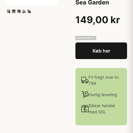
Sea Garden
149,00 kr
Køb her
Fri fragt over kr.
799
Hurtig levering
Sikker handel
med SSL