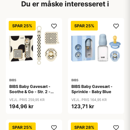
Du er måske interesseret i
SPAR 25%
SPAR 25%
BIBS
BIBS
BIBS Baby Gavesæt -
BIBS Baby Gavesæt -
Soothe & Go - Str. 2 -
Sprinkle - Baby Blue
Polka Studio -
VEJL. PRIS 259,95 KR
VEJL. PRIS 164,95 KR
Ivory/Black
194,96 kr
123,71 kr
SPAR 25%
SPAR 28%