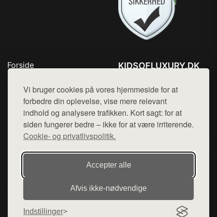
Forside
KIDSOFLUXURY.DK
Produkter
Tlf. 78768672
Top Rabatter
Vi bruger cookies på vores hjemmeside for at
Mail:
hej@want.dk
Kontakt
forbedre din oplevelse, vise mere relevant
indhold og analysere trafikken. Kort sagt: for at
Cookie- og privatlivspolitik
siden fungerer bedre – ikke for at være irriterende.
Cookie- og privatlivspolitik.
Denne side er en del af want.dk, der udgiver en række
Accepter alle
hjemmesider med præsentation af forskellige produkter fra
diverse webshops. Der sælges ikke varer fra denne side - vi
Afvis ikke‑nødvendige
henviser til de shops, som sælger varen. Vi har heller ikke
varerne på lager.
Indstillinger