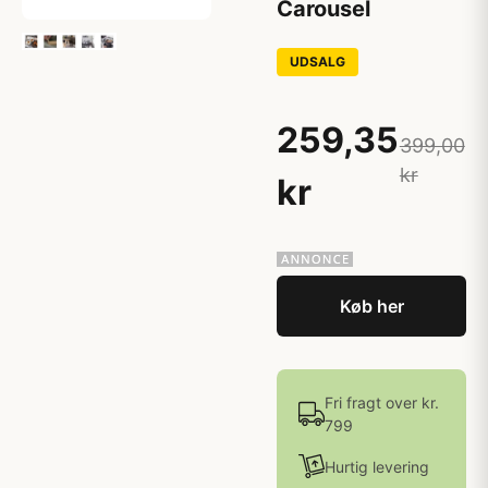
Carousel
UDSALG
259,35
399,00
kr
kr
Køb her
Fri fragt over kr.
799
Hurtig levering