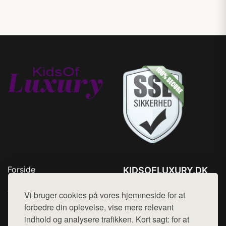
Forside
KIDSOFLUXURY.DK
Produkter
Tlf. 78768672
Top Rabatter
Vi bruger cookies på vores hjemmeside for at
Mail:
hej@want.dk
Kontakt
forbedre din oplevelse, vise mere relevant
indhold og analysere trafikken. Kort sagt: for at
Cookie- og privatlivspolitik