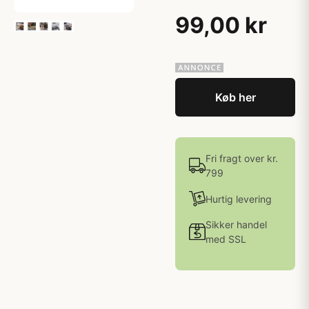
99,00 kr
Køb her
Fri fragt over kr.
799
Hurtig levering
Sikker handel
med SSL