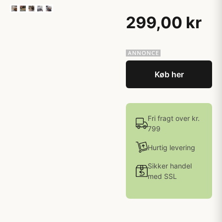
299,00 kr
Køb her
Fri fragt over kr.
799
Hurtig levering
Sikker handel
med SSL