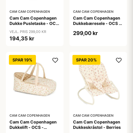
CAM CAM COPENHAGEN
CAM CAM COPENHAGEN
Cam Cam Copenhagen
Cam Cam Copenhagen
Dukke Pusletaske - OCS
Dukkebæresele - OCS -
- Bows
Augusta
VEJL. PRIS 299,00 KR
299,00 kr
194,35 kr
SPAR 19%
SPAR 20%
CAM CAM COPENHAGEN
CAM CAM COPENHAGEN
Cam Cam Copenhagen
Cam Cam Copenhagen
Dukkelift - OCS -
Dukkeskråstol - Berries
Augusta