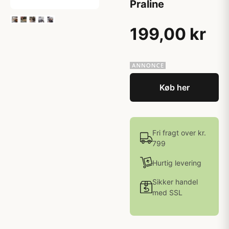
Praline
199,00 kr
Køb her
Fri fragt over kr.
799
Hurtig levering
Sikker handel
med SSL