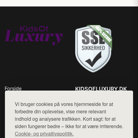
Forside
KIDSOFLUXURY.DK
Produkter
Tlf. 78768672
Top Rabatter
Vi bruger cookies på vores hjemmeside for at
Mail:
hej@want.dk
Kontakt
forbedre din oplevelse, vise mere relevant
indhold og analysere trafikken. Kort sagt: for at
Cookie- og privatlivspolitik
siden fungerer bedre – ikke for at være irriterende.
Cookie- og privatlivspolitik.