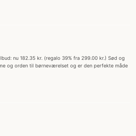
: nu 182.35 kr. (regalo 39% fra 299.00 kr.) Sød og
rme og orden til børneværelset og er den perfekte måde