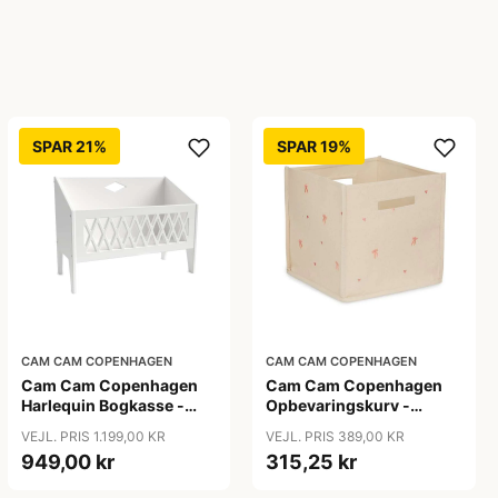
SPAR 21%
SPAR 19%
CAM CAM COPENHAGEN
CAM CAM COPENHAGEN
Cam Cam Copenhagen
Cam Cam Copenhagen
Harlequin Bogkasse -
Opbevaringskurv -
FSC Mix - White
Canvas - GOTS - Bows
VEJL. PRIS 1.199,00 KR
VEJL. PRIS 389,00 KR
949,00 kr
315,25 kr