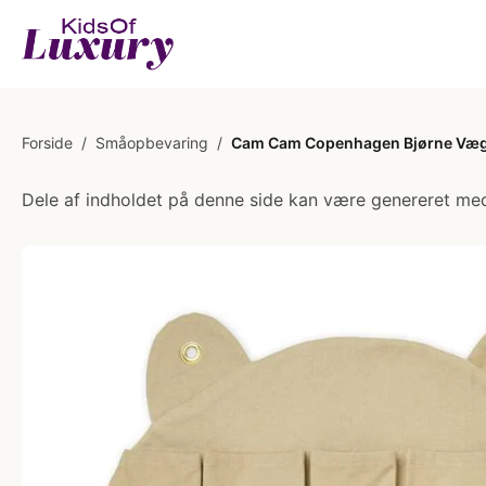
Forside
/
Småopbevaring
/
Cam Cam Copenhagen Bjørne Vægo
Dele af indholdet på denne side kan være genereret med