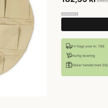
299,0
Fri fragt over kr. 799
Hurtig levering
Sikker handel med SS