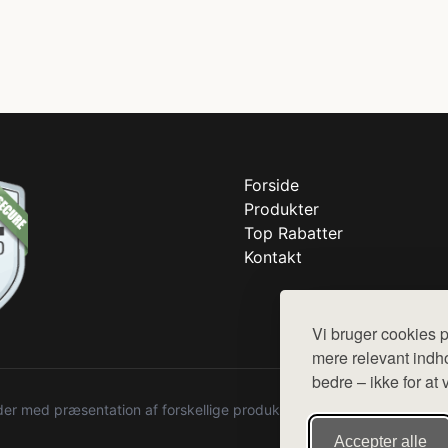
Forside
Produkter
Top Rabatter
Kontakt
Vi bruger cookies p
mere relevant indho
bedre – ikke for at 
r med præsentation af forskellige produkter fra diverse webshops. De
Accepter alle