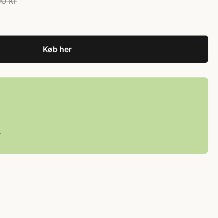
0 kr
Køb her
L