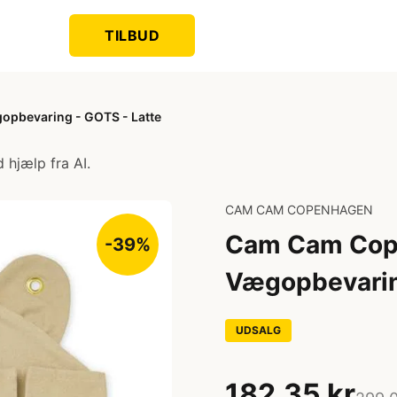
TILBUD
pbevaring - GOTS - Latte
 hjælp fra AI.
CAM CAM COPENHAGEN
Cam Cam Cop
-39%
Vægopbevarin
UDSALG
182,35 kr