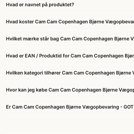
Hvad er navnet på produktet?
Hvad koster Cam Cam Copenhagen Bjørne Vægopbevari
Hvilket mærke står bag Cam Cam Copenhagen Bjørne V
Hvad er EAN / Produktid for Cam Cam Copenhagen Bjør
Hvilken kategori tilhører Cam Cam Copenhagen Bjørne
Hvor kan jeg købe Cam Cam Copenhagen Bjørne Vægopb
Er Cam Cam Copenhagen Bjørne Vægopbevaring - GOTS 