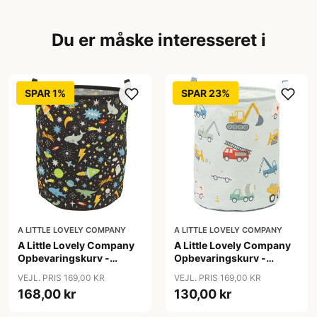
Du er måske interesseret i
SPAR 1%
SPAR 23%
A LITTLE LOVELY COMPANY
A LITTLE LOVELY COMPANY
A Little Lovely Company
A Little Lovely Company
Opbevaringskurv -
Opbevaringskurv -
Galaxy
Vehicles
VEJL. PRIS 169,00 KR
VEJL. PRIS 169,00 KR
168,00 kr
130,00 kr