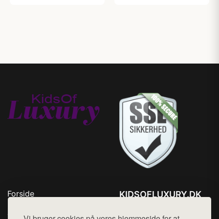
Forside
KIDSOFLUXURY.DK
Produkter
Tlf. 78768672
Top Rabatter
Vi bruger cookies på vores hjemmeside for at