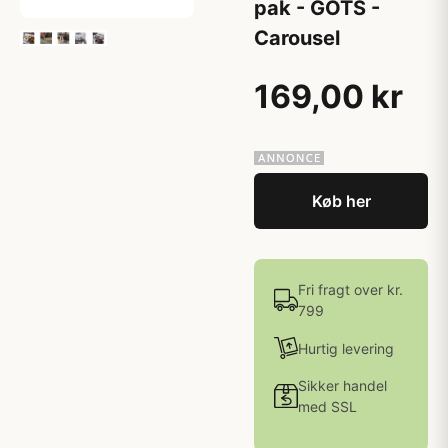
pak - GOTS -
Carousel
169,00 kr
Køb her
Fri fragt over kr.
799
Hurtig levering
Sikker handel
med SSL