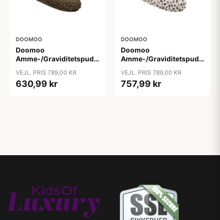
DOOMOO
DOOMOO
Doomoo
Doomoo
Amme-/Graviditetspude
Amme-/Graviditetspude
- Dark Leopard
- Leopard
VEJL. PRIS 789,00 KR
VEJL. PRIS 789,00 KR
630,99 kr
757,99 kr