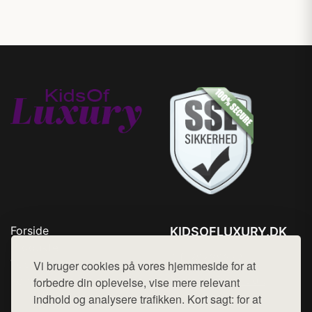
Forside
KIDSOFLUXURY.DK
Produkter
Tlf. 78768672
Top Rabatter
Vi bruger cookies på vores hjemmeside for at
Mail:
hej@want.dk
Kontakt
forbedre din oplevelse, vise mere relevant
indhold og analysere trafikken. Kort sagt: for at
Cookie- og privatlivspolitik