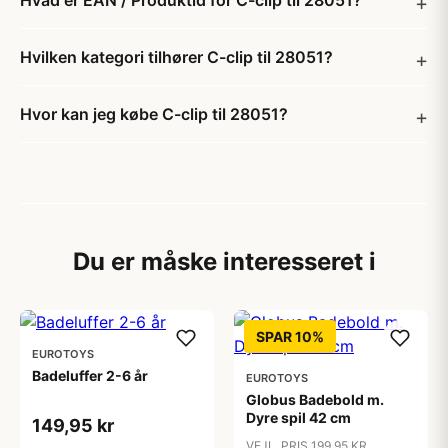
Hvad er EAN / Produktid for C-clip til 28051?
Hvilken kategori tilhører C-clip til 28051?
Hvor kan jeg købe C-clip til 28051?
Du er måske interesseret i
SPAR 10%
EUROTOYS
Badeluffer 2-6 år
EUROTOYS
Globus Badebold m.
Dyre spil 42 cm
149,95 kr
VEJL. PRIS 199,95 KR