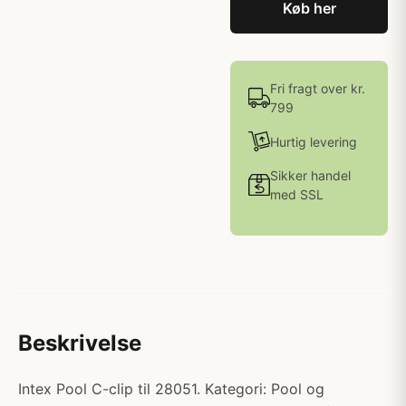
Køb her
Fri fragt over kr.
799
Hurtig levering
Sikker handel
med SSL
Beskrivelse
Intex Pool C-clip til 28051. Kategori: Pool og