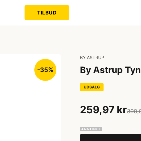
TILBUD
BY ASTRUP
By Astrup Tyn
-35%
UDSALG
259,97 kr
399,