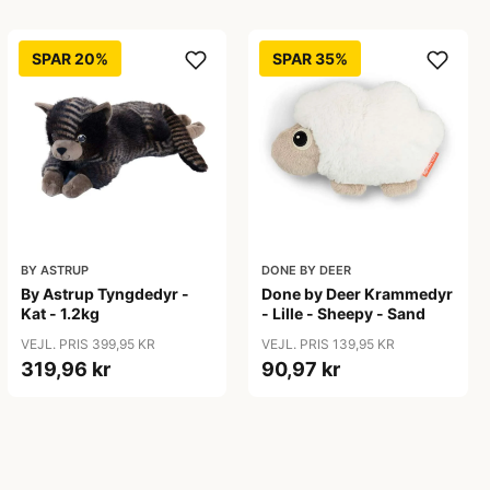
SPAR 20%
SPAR 35%
BY ASTRUP
DONE BY DEER
By Astrup Tyngdedyr -
Done by Deer Krammedyr
Kat - 1.2kg
- Lille - Sheepy - Sand
VEJL. PRIS 399,95 KR
VEJL. PRIS 139,95 KR
319,96 kr
90,97 kr