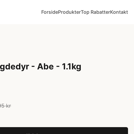
Forside
Produkter
Top Rabatter
Kontakt
gdedyr - Abe - 1.1kg
95 kr