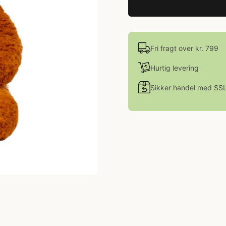
Fri fragt over kr. 799
Hurtig levering
Sikker handel med SS