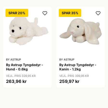
SPAR 20%
SPAR 35%
BY ASTRUP
BY ASTRUP
By Astrup Tyngdedyr -
By Astrup Tyngdedyr -
Hund - 0.6kg
Kanin - 1.2kg
VEJL. PRIS 329,95 KR
VEJL. PRIS 399,95 KR
263,96 kr
259,97 kr